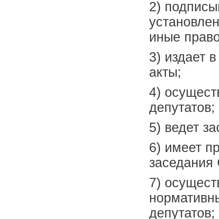
2) подписы
установле
иные право
3) издает 
акты;
4) осущест
депутатов;
5) ведет з
6) имеет п
заседания 
7) осущест
нормативны
депутатов;