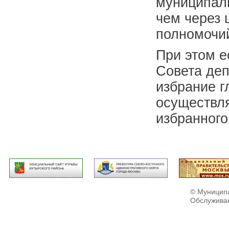
муниципаль
чем через 
полномочи
При этом е
Совета деп
избрание г
осуществля
избранного
© Муниципа
Обслужива