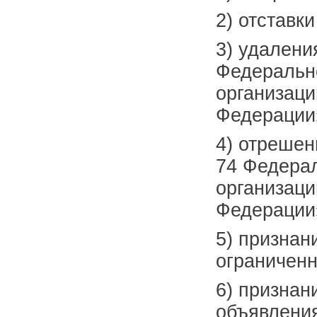
2) отставк
3) удаления
Федеральн
организаци
Федерации
4) отрешен
74 Федерал
организаци
Федерации
5) признан
ограничен
6) признан
объявлени