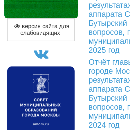
результата
аппарата С
Бутырский 
версия сайта для
вопросов, 
слабовидящих
муниципаль
2025 год
Отчёт глав
городе Мо
результата
аппарата С
Бутырский 
вопросов, 
муниципаль
2024 год