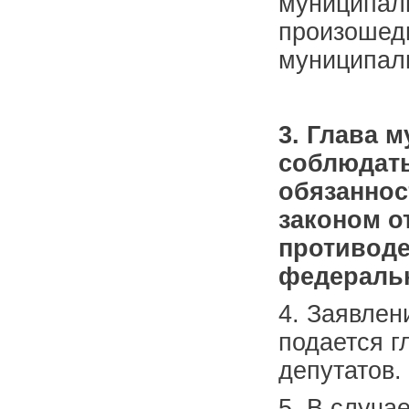
муниципаль
произошед
муниципаль
3. Глава 
соблюдать
обязаннос
законом о
противоде
федераль
4. Заявлен
подается г
депутатов.
5. В случа