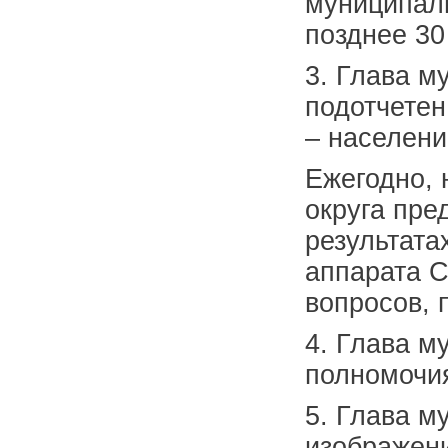
муниципаль
позднее 30
3. Глава м
подотчетен
– населени
Ежегодно, 
округа пре
результата
аппарата С
вопросов, 
4. Глава м
полномочия
5. Глава м
изображени