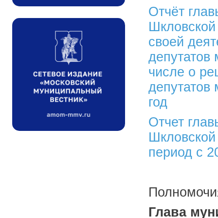
Отчёт глав
Шкловской
своей деят
депутатов 
числе о ре
депутатов 
год
Отчет глав
Шкловской 
период с 20
Полномочия
Глава мун