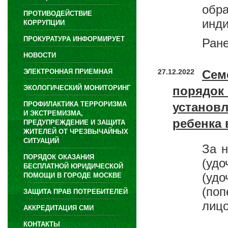
обр
ПРОТИВОДЕЙСТВИЕ
инд
КОРРУПЦИИ
ПРОКУРАТУРА ИНФОРМИРУЕТ
Ране
НОВОСТИ
ЭЛЕКТРОННАЯ ПРИЕМНАЯ
27.12.2022
Сем
ЭКОЛОГИЧЕСКИЙ МОНИТОРИНГ
порядо
ПРОФИЛАКТИКА ТЕРРОРИЗМА
установ
И ЭКСТРЕМИЗМА,
ребенка
ПРЕДУПРЕЖДЕНИЕ И ЗАЩИТА
ЖИТЕЛЕЙ ОТ ЧРЕЗВЫЧАЙНЫХ
СИТУАЦИЙ
За н
ПОРЯДОК ОКАЗАНИЯ
(удо
БЕСПЛАТНОЙ ЮРИДИЧЕСКОЙ
(уд
ПОМОЩИ В ГОРОДЕ МОСКВЕ
(поп
ЗАЩИТА ПРАВ ПОТРЕБИТЕЛЕЙ
лицо
АККРЕДИТАЦИЯ СМИ
КОНТАКТЫ