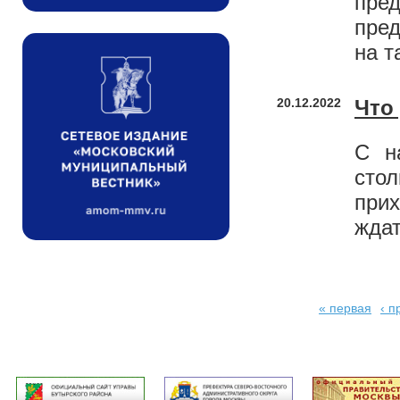
пре
пред
на т
20.12.2022
Что
С н
сто
при
ждат
« первая
‹ 